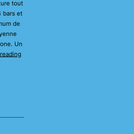
ture tout
 bars et
imum de
oyenne
rone. Un
Notre
reading
nouveau
drone
de
pulvérisation