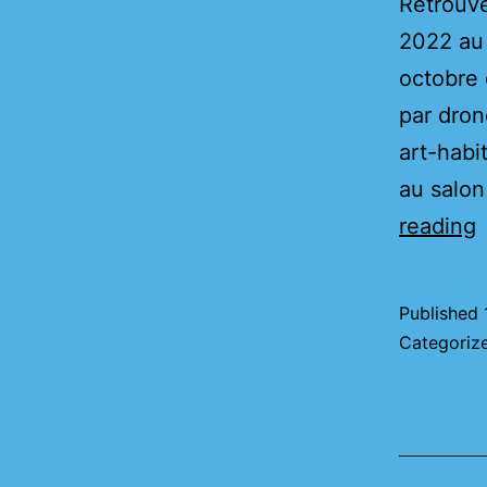
Retrouve
2022 au 
octobre 
par dron
art-habi
au salo
D
reading
S
Published
A
Categoriz
e
H