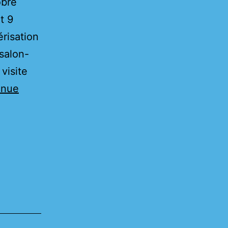
obre
t 9
risation
/salon-
visite
inue