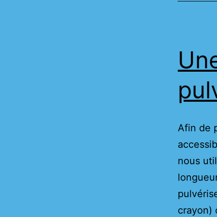
Une
pul
Afin de 
accessib
nous uti
longueur
pulvéris
crayon) 