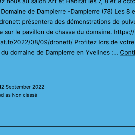
z nous au salon Art et Habitat les 7, 8 et 9 oct
Domaine de Dampierre -Dampierre (78) Les 8 e
dronett présentera des démonstrations de pulvé
e sur le pavillon de chasse du domaine. https:/
tat.fr/2022/08/09/dronett/ Profitez lors de votre 
n du domaine de Dampierre en Yvelines :…
Cont
ronett
au
alon
12 September 2022
rt
ed as
Non classé
t
abitat