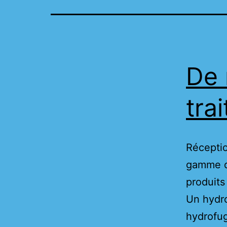
De 
tra
Réceptio
gamme de
produits
Un hydro
hydrofug