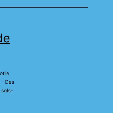
de
otre
 – Des
 sols–