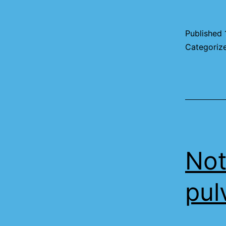
Published
Categoriz
Not
pul