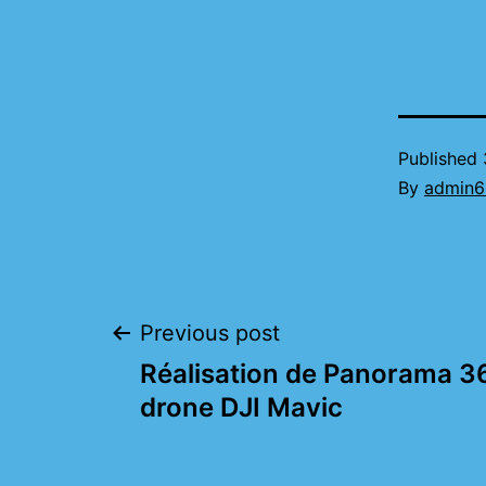
Published
By
admin6
Post
Previous post
Réalisation de Panorama 3
navigation
drone DJI Mavic