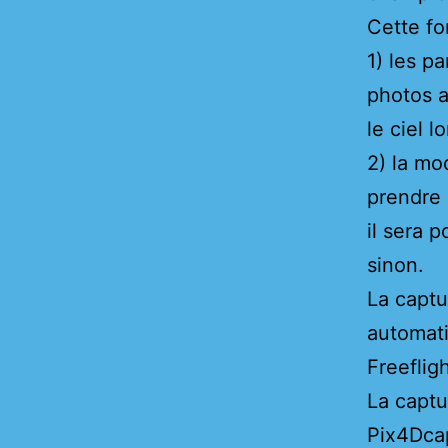
Cette fon
1) les p
photos a
le ciel 
2) la mod
prendre 
il sera p
sinon.
La captu
automati
Freeflig
La captu
Pix4Dca