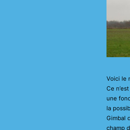
Voici le
Ce n’est 
une fonct
la possi
Gimbal d
champ de