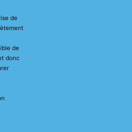
rise de
lètement
sible de
et donc
urer
on