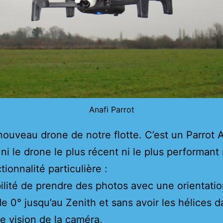
Anafi Parrot
 nouveau drone de notre flotte. C’est un Parrot A
ni le drone le plus récent ni le plus performant 
ionnalité particulière :
bilité de prendre des photos avec une orientatio
e 0° jusqu’au Zenith et sans avoir les hélices d
 vision de la caméra.