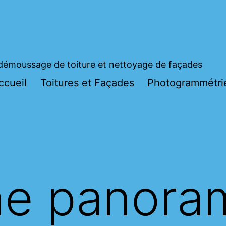
démoussage de toiture et nettoyage de façades
ccueil
Toitures et Façades
Photogrammétri
ne panora