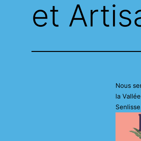
et Artis
Nous ser
la Vallé
Senlisse