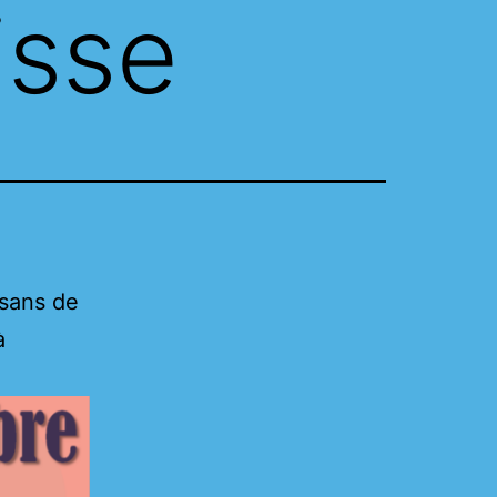
isse
isans de
à