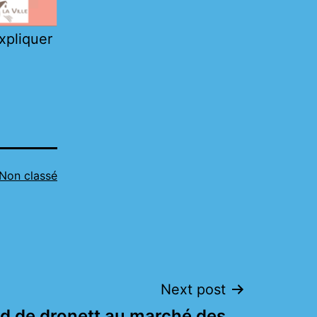
xpliquer
Non classé
Next post
nd de dronett au marché des