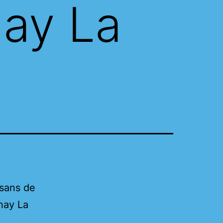
nay La
isans de
nay La