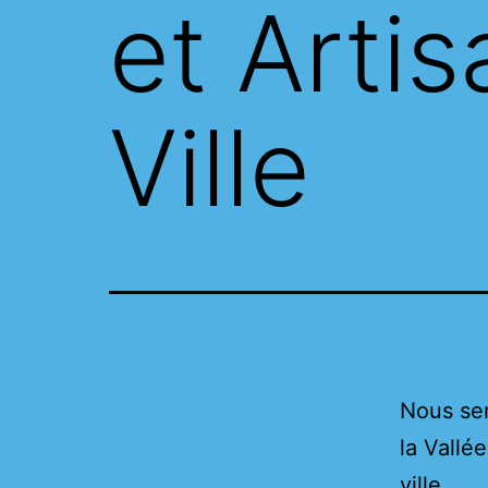
et Arti
Ville
Nous ser
la Vallé
ville.